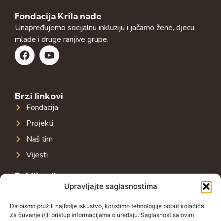
Fondacija Krila nade
Unapređujemo socijalnu inkluziju i jačamo žene, djecu,
mlade i druge ranjive grupe.
Brzi linkovi
Fondacija
Projekti
Naš tim
Vijesti
Publikacije
Upravljajte saglasnostima
Javna infrastruktura u jugoistočnoj Evropi
Javni dug u jugoistočnoj Evropi
Da bismo pružili najbolje iskustvo, koristimo tehnologije poput kolačića
za čuvanje i/ili pristup informacijama o uređaju. Saglasnost sa ovim
Porezni sistem u jugoistočnoj Evropi