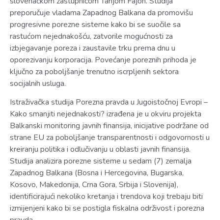
slovenačkom zastupnicom Tanjom Fajon. Studija
preporučuje vladama Zapadnog Balkana da promovišu
progresivne porezne sisteme kako bi se suočile sa
rastućom nejednakošću, zatvorile mogućnosti za
izbjegavanje poreza i zaustavile trku prema dnu u
oporezivanju korporacija. Povećanje poreznih prihoda je
ključno za poboljšanje trenutno iscrpljenih sektora
socijalnih usluga.
Istraživačka studija Porezna pravda u Jugoistočnoj Evropi –
Kako smanjiti nejednakosti? izrađena je u okviru projekta
Balkanski monitoring javnih finansija, inicijative podržane od
strane EU za poboljšanje transparentnosti i odgovornosti u
kreiranju politika i odlučivanju u oblasti javnih finansija.
Studija analizira porezne sisteme u sedam (7) zemalja
Zapadnog Balkana (Bosna i Hercegovina, Bugarska,
Kosovo, Makedonija, Crna Gora, Srbija i Slovenija),
identificirajući nekoliko kretanja i trendova koji trebaju biti
izmijenjeni kako bi se postigla fiskalna održivost i porezna