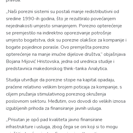
pravda.
„Naši porezni sistemi su postali manje redistributivni od
sredine 1990-ih godina, što je rezultiralo povećanjem
nejednakosti umjesto smanjenjem. Porezno opterećenje
se premjestilo na indirektno oporezivanje potrošnje
umjesto bogatstva, dok su porezne olakšice za kompanije i
bogate pojedince porasle. Ovo premješta porezno
opterećenje na manje imućne dijelove društva,” objašnjava
Bojana Mijović Hristovska, jedna od urednica studije i
predstavnica makedonskog think-tanka Analytica.
Studija utvrđuje da porezne stope na kapital opadaju,
praćene relativno velikim brojem poticaja za kompanije, s
ciljem pružanja stimulativnog poreznog okruženja
poslovnom sektoru. Međutim, ovo dovodi do velikih iznosa
izgubljenih prihoda za finansiranje javnih usluga.
„Prisutan je opći pad kvaliteta javno finansirane
infrastrukture i usluga, zbog čega se oni koji si to mogu