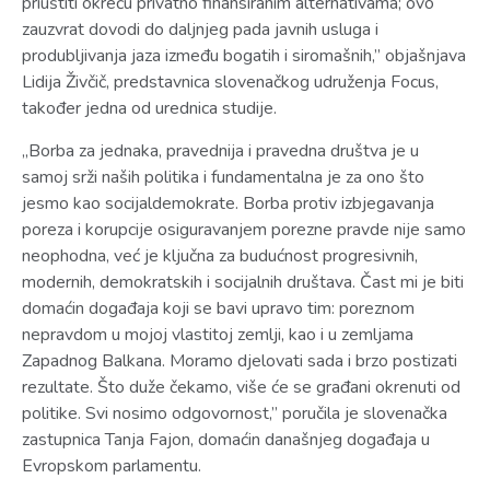
priuštiti okreću privatno finansiranim alternativama; ovo
zauzvrat dovodi do daljnjeg pada javnih usluga i
produbljivanja jaza između bogatih i siromašnih,” objašnjava
Lidija Živčič, predstavnica slovenačkog udruženja Focus,
također jedna od urednica studije.
„Borba za jednaka, pravednija i pravedna društva je u
samoj srži naših politika i fundamentalna je za ono što
jesmo kao socijaldemokrate. Borba protiv izbjegavanja
poreza i korupcije osiguravanjem porezne pravde nije samo
neophodna, već je ključna za budućnost progresivnih,
modernih, demokratskih i socijalnih društava. Čast mi je biti
domaćin događaja koji se bavi upravo tim: poreznom
nepravdom u mojoj vlastitoj zemlji, kao i u zemljama
Zapadnog Balkana. Moramo djelovati sada i brzo postizati
rezultate. Što duže čekamo, više će se građani okrenuti od
politike. Svi nosimo odgovornost,” poručila je slovenačka
zastupnica Tanja Fajon, domaćin današnjeg događaja u
Evropskom parlamentu.