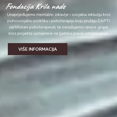
Fondacija Krila nade
Unaprijeđujemo mentalno zdravlje i socijalnu inkluziju kroz
psihosocijalnu podršku i psihoterapiju koju pružaju EAPTI
certificirani psihoterapeuti, te osnažujemo ranjive grupe
kroz projekte usmjerene na ljudska prava i obrazovanje.
VIŠE INFORMACIJA