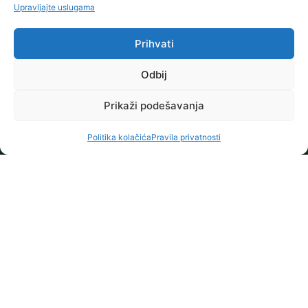
Upravljajte uslugama
Prihvati
Odbij
Prikaži podešavanja
Politika kolačića
Pravila privatnosti
NAŠA MISIJA
Gradimo društvo jednakih
mogućnosti za sve kroz
obrazovanje, podršku i
zagovaranje ljudskih prava.