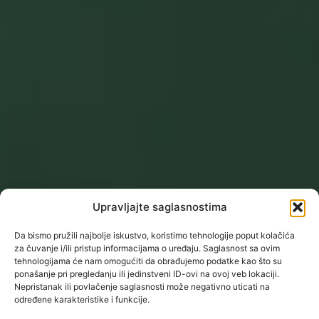
Upravljajte saglasnostima
Da bismo pružili najbolje iskustvo, koristimo tehnologije poput kolačića
za čuvanje i/ili pristup informacijama o uređaju. Saglasnost sa ovim
tehnologijama će nam omogućiti da obrađujemo podatke kao što su
ponašanje pri pregledanju ili jedinstveni ID-ovi na ovoj veb lokaciji.
Nepristanak ili povlačenje saglasnosti može negativno uticati na
određene karakteristike i funkcije.