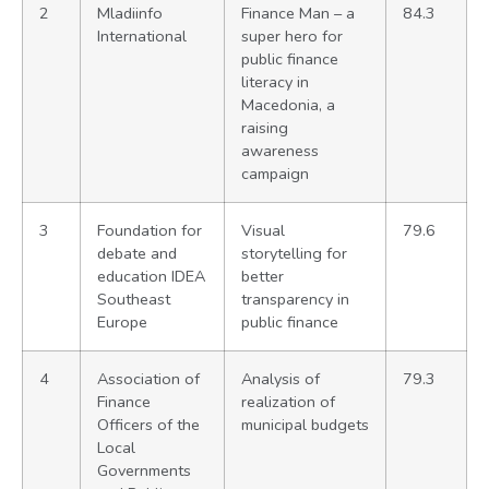
2
Mladiinfo
Finance Man – a
84.3
International
super hero for
public finance
literacy in
Macedonia, a
raising
awareness
campaign
3
Foundation for
Visual
79.6
debate and
storytelling for
education IDEA
better
Southeast
transparency in
Europe
public finance
4
Association of
Analysis of
79.3
Finance
realization of
Officers of the
municipal budgets
Local
Governments