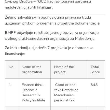
Civilnog Društva – “OCD kao ravnopravni partneri u
nadgledanju javnih finansija”.
Želimo zahvaliti svim podnosiocima prijava na trudu
uloženom prilikom pripremanja projektne dokumentacije.
BMPF
objavljuje rezultate javnog poziva za organizacije
civilnog društva/nevladinih organizacija za Makedoniju.
Za Makedoniju, sljedećih 7 projekata je odobreno za
finansiranje:
No.
Name of the
Name of the
Total
organization
project
Score
1
Finance think –
Good or bad
84.3
Economic
tax? Reforming
Research &
Macedonian
Policy Institute
personal tax