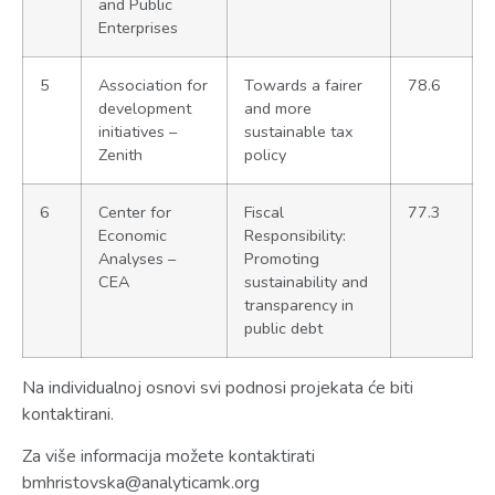
and Public
Enterprises
5
Association for
Towards a fairer
78.6
development
and more
initiatives –
sustainable tax
Zenith
policy
6
Center for
Fiscal
77.3
Economic
Responsibility:
Analyses –
Promoting
CEA
sustainability and
transparency in
public debt
Na individualnoj osnovi svi podnosi projekata će biti
kontaktirani.
Za više informacija možete kontaktirati
bmhristovska@analyticamk.org