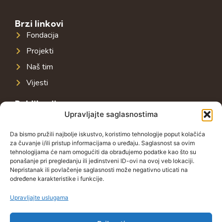
Brzi linkovi
Fondacija
Projekti
Naš tim
Vijesti
Publikacije
Upravljajte saglasnostima
Javna infrastruktura u jugoistočnoj Evropi
Javni dug u jugoistočnoj Evropi
Da bismo pružili najbolje iskustvo, koristimo tehnologije poput kolačića
za čuvanje i/ili pristup informacijama o uređaju. Saglasnost sa ovim
Porezni sistem u jugoistočnoj Evropi
tehnologijama će nam omogućiti da obrađujemo podatke kao što su
ponašanje pri pregledanju ili jedinstveni ID-ovi na ovoj veb lokaciji.
Javno-privatna partnerstva u jugoistočnoj Evropi
Nepristanak ili povlačenje saglasnosti može negativno uticati na
određene karakteristike i funkcije.
Kontakt
Grbavička 32, 71000 Sarajevo
Upravljajte uslugama
+38762772591