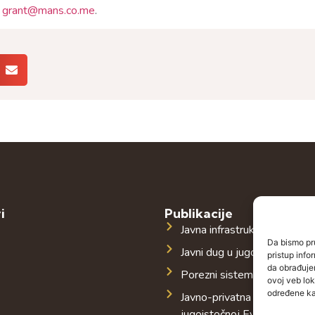
i
grant@mans.co.me
.
i
Publikacije
Javna infrastruktura u jugoi
Da bismo pru
Javni dug u jugoistočnoj Evr
pristup inf
da obrađujem
Porezni sistem u jugoistočn
ovoj veb lok
određene kar
Javno-privatna partnerstva 
jugoistočnoj Evropi