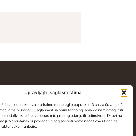
Kontakt
Upravljajte saglasnostima
stočnoj Evropi
Grbavička 32, 71000 Sarajevo
žili najbolje iskustvo, koristimo tehnologije poput kolačića za čuvanje i/ili
opi
+38762772591
ormacijama o uređaju. Saglasnost sa ovim tehnologijama će nam omogućiti
o podatke kao što su ponašanje pri pregledanju ili jedinstveni ID-ovi na
oj Evropi
info@wings-of-hope.ba
aciji. Nepristanak ili povlačenje saglasnosti može negativno uticati na
akteristike i funkcije.
u