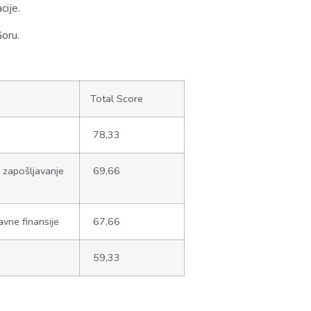
cije.
Goru.
Total Score
78,33
i zapošljavanje
69,66
vne finansije
67,66
59,33