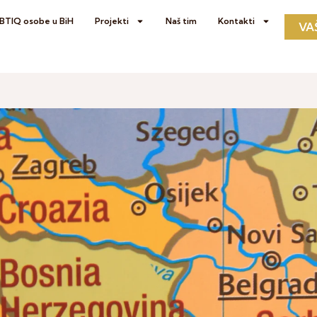
GBTIQ osobe u BiH
Projekti
Naš tim
Kontakti
VA