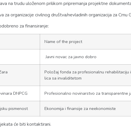
ijava na trudu uloženom prilikom pripremanja projektne dokumenta
va za organizacije civilnog društva/nevladinih organizacija za Crnu 
odobreno za finansiranje:
Name of the project
Javni novac za javno dobro
čara
Položaj fonda za profesionalnu rehabilitaciju 
lica sa invaliditetom
novinara DNPCG
Profesionalno novinarstvo za transparentne ja
sijsku pismenost
Ekonomija i finansije za neekonomiste
ekata će biti kontaktirani.