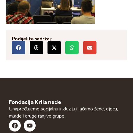
Podijelite sadržaj:
Fondacija Krila nade
Unapređujemo socijalnu inkluziju i jačamo žene, djecu,
mlade i druge ranjive grupe.