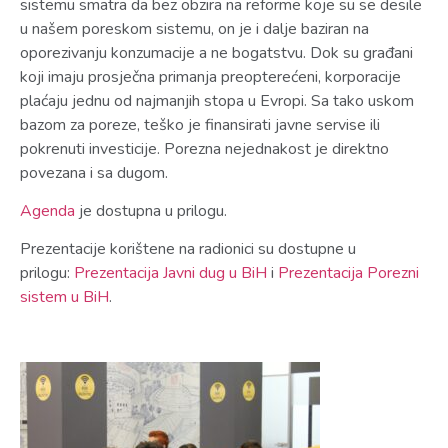
sistemu smatra da bez obzira na reforme koje su se desile
u našem poreskom sistemu, on je i dalje baziran na
oporezivanju konzumacije a ne bogatstvu. Dok su građani
koji imaju prosječna primanja preopterećeni, korporacije
plaćaju jednu od najmanjih stopa u Evropi. Sa tako uskom
bazom za poreze, teško je finansirati javne servise ili
pokrenuti investicije. Porezna nejednakost je direktno
povezana i sa dugom.
Agenda
je dostupna u prilogu.
Prezentacije korištene na radionici su dostupne u
prilogu:
Prezentacija Javni dug u BiH
i
Prezentacija Porezni
sistem u BiH
.