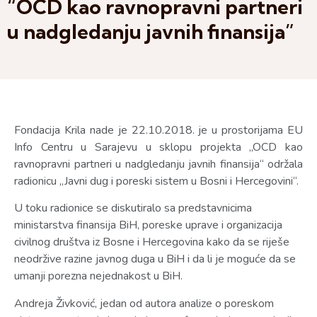
“OCD kao ravnopravni partneri
u nadgledanju javnih finansija”
Fondacija Krila nade je 22.10.2018. je u prostorijama EU
Info Centru u Sarajevu u sklopu projekta „OCD kao
ravnopravni partneri u nadgledanju javnih finansija“ održala
radionicu „Javni dug i poreski sistem u Bosni i Hercegovini“.
U toku radionice se diskutiralo sa predstavnicima
ministarstva finansija BiH, poreske uprave i organizacija
civilnog društva iz Bosne i Hercegovina kako da se riješe
neodržive razine javnog duga u BiH i da li je moguće da se
umanji porezna nejednakost u BiH.
Andreja Živković, jedan od autora analize o poreskom