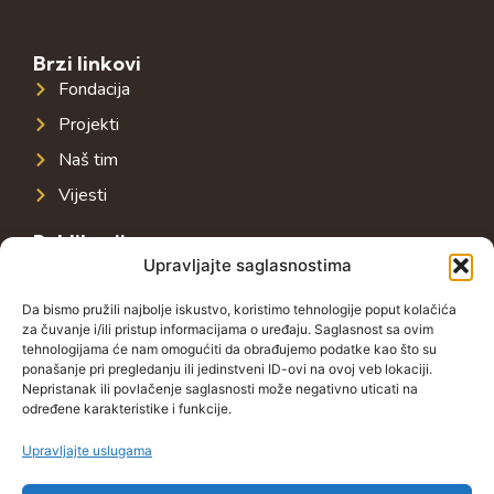
Brzi linkovi
Fondacija
Projekti
Naš tim
Vijesti
Publikacije
Upravljajte saglasnostima
Javna infrastruktura u jugoistočnoj Evropi
Javni dug u jugoistočnoj Evropi
Da bismo pružili najbolje iskustvo, koristimo tehnologije poput kolačića
za čuvanje i/ili pristup informacijama o uređaju. Saglasnost sa ovim
Porezni sistem u jugoistočnoj Evropi
tehnologijama će nam omogućiti da obrađujemo podatke kao što su
ponašanje pri pregledanju ili jedinstveni ID-ovi na ovoj veb lokaciji.
Javno-privatna partnerstva u jugoistočnoj Evropi
Nepristanak ili povlačenje saglasnosti može negativno uticati na
određene karakteristike i funkcije.
Kontakt
Grbavička 32, 71000 Sarajevo
Upravljajte uslugama
+38762772591