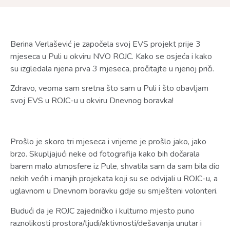
Berina Verlašević je započela svoj EVS projekt prije 3
mjeseca u Puli u okviru NVO ROJC. Kako se osjeća i kako
su izgledala njena prva 3 mjeseca, pročitajte u njenoj priči.
Zdravo, veoma sam sretna što sam u Puli i što obavljam
svoj EVS u ROJC-u u okviru Dnevnog boravka!
Prošlo je skoro tri mjeseca i vrijeme je prošlo jako, jako
brzo. Skupljajući neke od fotografija kako bih dočarala
barem malo atmosfere iz Pule, shvatila sam da sam bila dio
nekih većih i manjih projekata koji su se odvijali u ROJC-u, a
uglavnom u Dnevnom boravku gdje su smješteni volonteri.
Budući da je ROJC zajedničko i kulturno mjesto puno
raznolikosti prostora/ljudi/aktivnosti/dešavanja unutar i