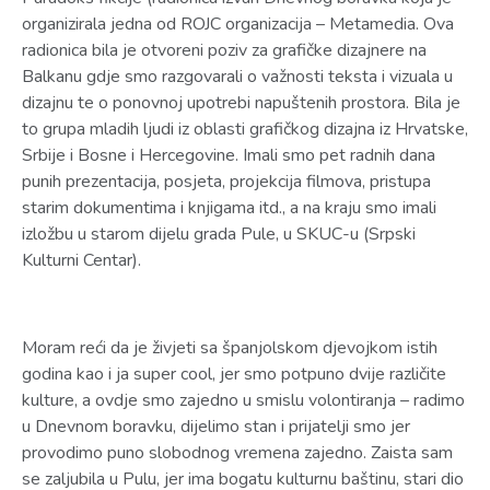
organizirala jedna od ROJC organizacija – Metamedia. Ova
radionica bila je otvoreni poziv za grafičke dizajnere na
Balkanu gdje smo razgovarali o važnosti teksta i vizuala u
dizajnu te o ponovnoj upotrebi napuštenih prostora. Bila je
to grupa mladih ljudi iz oblasti grafičkog dizajna iz Hrvatske,
Srbije i Bosne i Hercegovine. Imali smo pet radnih dana
punih prezentacija, posjeta, projekcija filmova, pristupa
starim dokumentima i knjigama itd., a na kraju smo imali
izložbu u starom dijelu grada Pule, u SKUC-u (Srpski
Kulturni Centar).
Moram reći da je živjeti sa španjolskom djevojkom istih
godina kao i ja super cool, jer smo potpuno dvije različite
kulture, a ovdje smo zajedno u smislu volontiranja – radimo
u Dnevnom boravku, dijelimo stan i prijatelji smo jer
provodimo puno slobodnog vremena zajedno. Zaista sam
se zaljubila u Pulu, jer ima bogatu kulturnu baštinu, stari dio