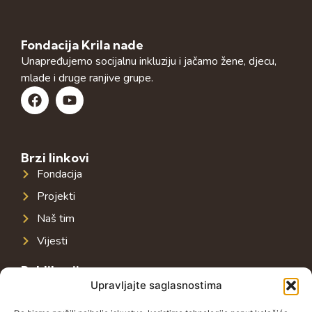
Fondacija Krila nade
Unapređujemo socijalnu inkluziju i jačamo žene, djecu,
mlade i druge ranjive grupe.
Brzi linkovi
Fondacija
Projekti
Naš tim
Vijesti
Publikacije
Upravljajte saglasnostima
Javna infrastruktura u jugoistočnoj Evropi
Javni dug u jugoistočnoj Evropi