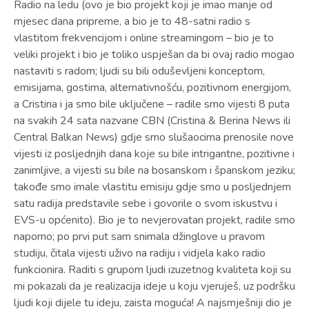
Radio na ledu (ovo je bio projekt koji je imao manje od
mjesec dana pripreme, a bio je to 48-satni radio s
vlastitom frekvencijom i online streamingom – bio je to
veliki projekt i bio je toliko uspješan da bi ovaj radio mogao
nastaviti s radom; ljudi su bili oduševljeni konceptom,
emisijama, gostima, alternativnošću, pozitivnom energijom,
a Cristina i ja smo bile uključene – radile smo vijesti 8 puta
na svakih 24 sata nazvane CBN (Cristina & Berina News ili
Central Balkan News) gdje smo slušaocima prenosile nove
vijesti iz posljednjih dana koje su bile intrigantne, pozitivne i
zanimljive, a vijesti su bile na bosanskom i španskom jeziku;
takođe smo imale vlastitu emisiju gdje smo u posljednjem
satu radija predstavile sebe i govorile o svom iskustvu i
EVS-u općenito). Bio je to nevjerovatan projekt, radile smo
naporno; po prvi put sam snimala džinglove u pravom
studiju, čitala vijesti uživo na radiju i vidjela kako radio
funkcionira. Raditi s grupom ljudi izuzetnog kvaliteta koji su
mi pokazali da je realizacija ideje u koju vjeruješ, uz podršku
ljudi koji dijele tu ideju, zaista moguća! A najsmješniji dio je