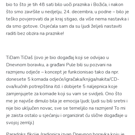
bio to što je tih 48 sati bilo uoči praznika i Božića, i nakon
što smo završile u nedjelju, 24. decembra, u podne – bilo je
teško povjerovati da je kraj stigao, da više nema nastavka i
da smo gotove. Osjećala sam da su ljudi željeli nastaviti
raditi bez obzira na praznike!
TiDam TiDaš (ovo je bio događaj koji se odvijao u
Dnevnom boravku, a građani Pule bili su pozvani na
razmjenu odjeće – koncept je funkcionisao tako da npr.
donesete 5 komada odjeće/igračaka/knjiga/nakita/CD-
ova/kućnih potrepština itd. i dobijete 5 naljepnica koje
zamjenjujete za komade koji su vam se svidjeli. Ono što
me je najviše dirnulo bila je emocija ljudi; ljudi su bili sretni i
nije bio uključen novac, sve se temeljilo na razmjeni! To mi
je zaista ostalo u sjećanju i organizirat ću slične događaje u
svojoj zemlji.)
Paradoks fikcije (radionica izvan Dnevnog boravka koju je