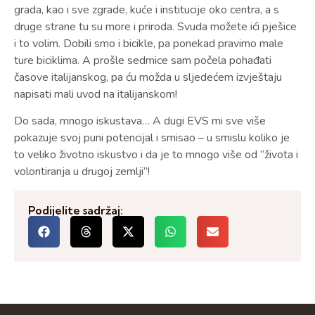
grada, kao i sve zgrade, kuće i institucije oko centra, a s
druge strane tu su more i priroda. Svuda možete ići pješice
i to volim. Dobili smo i bicikle, pa ponekad pravimo male
ture biciklima. A prošle sedmice sam počela pohađati
časove italijanskog, pa ću možda u sljedećem izvještaju
napisati mali uvod na italijanskom!
Do sada, mnogo iskustava… A dugi EVS mi sve više
pokazuje svoj puni potencijal i smisao – u smislu koliko je
to veliko životno iskustvo i da je to mnogo više od “života i
volontiranja u drugoj zemlji”!
Podijelite sadržaj: