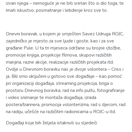
izvan njega – nemoguće je ne biti sretan što si dio toga, te
imati iskustvo, posmatranje i lebdenje kroz sve to.
Dnevni boravak, u kojem je smješten Savez Udruga ROJC,
zajedničko je mjesto za sve ljude i goste, kao i za sve
građane Pule. U ta tri mjeseca održane su brojne izložbe,
promocije knjiga, projekcije filmova, skupovi različitih
manjina, razne akcije, realizacije različitih projekata itd.
Ovdje u Dnevnom boravku nas je dvoje volontera – Criss i
ja. Bili smo uključeni u gotovo sve događaje – kao pomoć
pri organizaciji događaja, streaming projekcija, briga o
prostoru Dnevnog boravka, rad na info pultu, fotografiranje
i video snimanje te montaža događaja, izrada
postera/bannera, promocija volonterizma, rad s djecom, rad
na radiju, učešće na različitim radionicama u ROJC-u itd.
Događaji koje bih željela istaknuti su sljedeći: