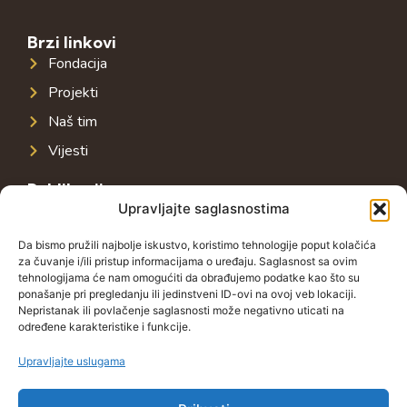
Brzi linkovi
Fondacija
Projekti
Naš tim
Vijesti
Publikacije
Upravljajte saglasnostima
Javna infrastruktura u jugoistočnoj Evropi
Javni dug u jugoistočnoj Evropi
Da bismo pružili najbolje iskustvo, koristimo tehnologije poput kolačića
za čuvanje i/ili pristup informacijama o uređaju. Saglasnost sa ovim
Porezni sistem u jugoistočnoj Evropi
tehnologijama će nam omogućiti da obrađujemo podatke kao što su
ponašanje pri pregledanju ili jedinstveni ID-ovi na ovoj veb lokaciji.
Javno-privatna partnerstva u jugoistočnoj Evropi
Nepristanak ili povlačenje saglasnosti može negativno uticati na
određene karakteristike i funkcije.
Kontakt
Grbavička 32, 71000 Sarajevo
Upravljajte uslugama
+38762772591