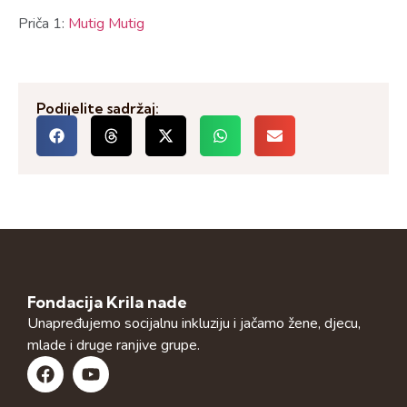
Priča 1:
Mutig Mutig
Podijelite sadržaj:
Fondacija Krila nade
Unapređujemo socijalnu inkluziju i jačamo žene, djecu,
mlade i druge ranjive grupe.