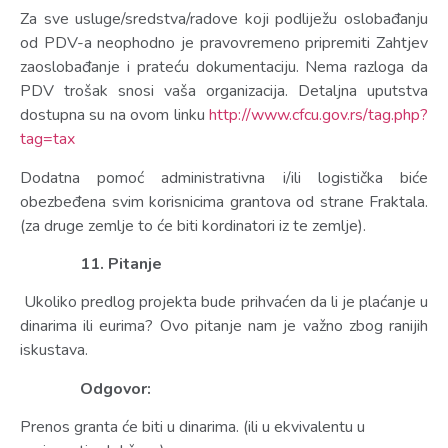
Za sve usluge/sredstva/radove koji podliježu oslobađanju
od PDV-a neophodno je pravovremeno pripremiti Zahtjev
zaoslobađanje i prateću dokumentaciju. Nema razloga da
PDV trošak snosi vaša organizacija. Detaljna uputstva
dostupna su na ovom linku
http://www.cfcu.gov.rs/tag.php?
tag=tax
Dodatna pomoć administrativna i/ili logistička biće
obezbeđena svim korisnicima grantova od strane Fraktala.
(za druge zemlje to će biti kordinatori iz te zemlje).
11. Pitanje
Ukoliko predlog projekta bude prihvaćen da li je plaćanje u
dinarima ili eurima? Ovo pitanje nam je važno zbog ranijih
iskustava.
Odgovor:
Prenos granta će biti u dinarima. (ili u ekvivalentu u