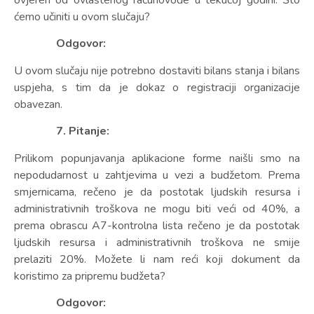
ovjeren od ovlaštenog računovođe u tekućoj godini. Što
ćemo učiniti u ovom slučaju?
Odgovor:
U ovom slučaju nije potrebno dostaviti bilans stanja i bilans
uspjeha, s tim da je dokaz o registraciji organizacije
obavezan.
7. Pitanje:
Prilikom popunjavanja aplikacione forme naišli smo na
nepodudarnost u zahtjevima u vezi a budžetom. Prema
smjernicama, rečeno je da postotak ljudskih resursa i
administrativnih troškova ne mogu biti veći od 40%, a
prema obrascu A7-kontrolna lista rečeno je da postotak
ljudskih resursa i administrativnih troškova ne smije
prelaziti 20%. Možete li nam reći koji dokument da
koristimo za pripremu budžeta?
Odgovor: