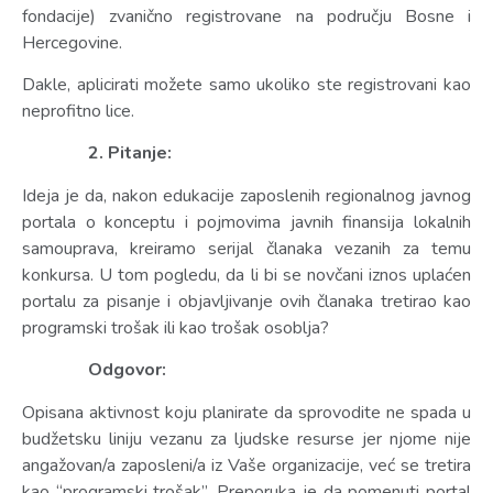
fondacije) zvanično registrovane na području Bosne i
Hercegovine.
Dakle, aplicirati možete samo ukoliko ste registrovani kao
neprofitno lice.
2. Pitanje:
Ideja je da, nakon edukacije zaposlenih regionalnog javnog
portala o konceptu i pojmovima javnih finansija lokalnih
samouprava, kreiramo serijal članaka vezanih za temu
konkursa. U tom pogledu, da li bi se novčani iznos uplaćen
portalu za pisanje i objavljivanje ovih članaka tretirao kao
programski trošak ili kao trošak osoblja?
Odgovor:
Opisana aktivnost koju planirate da sprovodite ne spada u
budžetsku liniju vezanu za ljudske resurse jer njome nije
angažovan/a zaposleni/a iz Vaše organizacije, već se tretira
kao “programski trošak”. Preporuka je da pomenuti portal