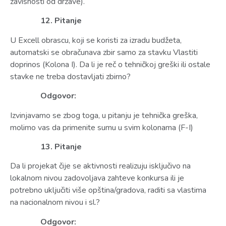
zavisnosti od države).
12. Pitanje
U Excell obrascu, koji se koristi za izradu budžeta,
automatski se obračunava zbir samo za stavku Vlastiti
doprinos (Kolona I). Da li je reč o tehničkoj greški ili ostale
stavke ne treba dostavljati zbirno?
Odgovor:
Izvinjavamo se zbog toga, u pitanju je tehnička greška,
molimo vas da primenite sumu u svim kolonama (F-I)
13. Pitanje
Da li projekat čije se aktivnosti realizuju isključivo na
lokalnom nivou zadovoljava zahteve konkursa ili je
potrebno uključiti više opština/gradova, raditi sa vlastima
na nacionalnom nivou i sl.?
Odgovor: