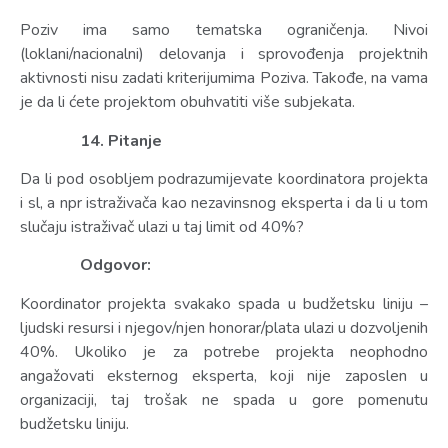
Poziv ima samo tematska ograničenja. Nivoi
(loklani/nacionalni) delovanja i sprovođenja projektnih
aktivnosti nisu zadati kriterijumima Poziva. Takođe, na vama
je da li ćete projektom obuhvatiti više subjekata.
14. Pitanje
Da li pod osobljem podrazumijevate koordinatora projekta
i sl, a npr istraživača kao nezavinsnog eksperta i da li u tom
slučaju istraživač ulazi u taj limit od 40%?
Odgovor:
Koordinator projekta svakako spada u budžetsku liniju –
ljudski resursi i njegov/njen honorar/plata ulazi u dozvoljenih
40%. Ukoliko je za potrebe projekta neophodno
angažovati eksternog eksperta, koji nije zaposlen u
organizaciji, taj trošak ne spada u gore pomenutu
budžetsku liniju.