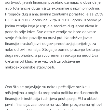
održivosti javnih finansija, posebno uzimajući u obzir da je
nivo tolerancije duga niži za ekonomije s nižim prihodima.
Prosječni dug u analiziranim zemljama porastao je sa 25%
BDP-a u 2007. godini na 51% u 2016. godini. Kosovo je
jedina zemlja koja je uspjela zadržati dug ispod nivoa iz
perioda prije krize. Sve ostale zemlje se bore da vrate
svoje fiskalne pozicije na pravi put. Neodržive javne
finansije i rastući javni dugovi predstavljaju prijetnju za
neke od ovih zemalja. Stoga je pomno praćenje kretanja
duga neophodno, a pravovremena reakcija na neodrživa
kretanja od ključne je važnosti za održavanje
makroekonomske stabilnosti.
Ono što se pojavljuje su neke upečatljive razlike u
mišljenjima u pogledu preporuka politika međunarodnih
finansijskih institucija i zahtjeva pristupanja EU u oblasti
javnih finansija, zasnovane na različitim procjenama njihovih