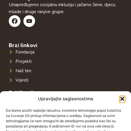
Unapređujemo socijalnu inkluziju i jačamo žene, djecu,
mlade i druge ranjive grupe.
Brzi linkovi
Fondacija
Projekti
Naš tim
Vijesti
Publikacije
Upravljajte saglasnostima
Javna infrastruktura u jugoistočnoj Evropi
Javni dug u jugoistočnoj Evropi
Da bismo pružili najbolje iskustvo, koristimo tehnologije poput kolačića
za čuvanje i/ili pristup informacijama o uređaju. Saglasnost sa ovim
Porezni sistem u jugoistočnoj Evropi
tehnologijama će nam omogućiti da obrađujemo podatke kao što su
ponašanje pri pregledanju ili jedinstveni ID-ovi na ovoj veb lokaciji.
Javno-privatna partnerstva u jugoistočnoj Evropi