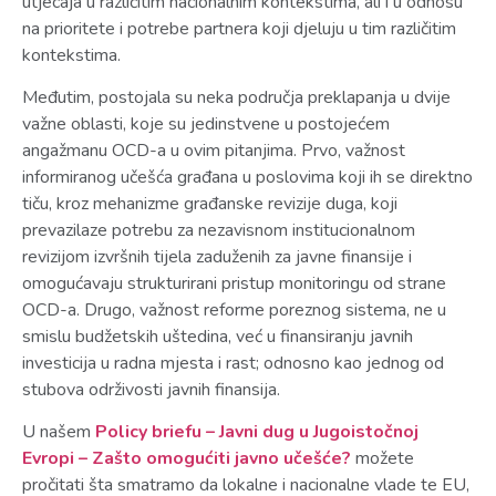
utjecaja u različitim nacionalnim kontekstima, ali i u odnosu
na prioritete i potrebe partnera koji djeluju u tim različitim
kontekstima.
Međutim, postojala su neka područja preklapanja u dvije
važne oblasti, koje su jedinstvene u postojećem
angažmanu OCD-a u ovim pitanjima. Prvo, važnost
informiranog učešća građana u poslovima koji ih se direktno
tiču, kroz mehanizme građanske revizije duga, koji
prevazilaze potrebu za nezavisnom institucionalnom
revizijom izvršnih tijela zaduženih za javne finansije i
omogućavaju strukturirani pristup monitoringu od strane
OCD-a. Drugo, važnost reforme poreznog sistema, ne u
smislu budžetskih uštedina, već u finansiranju javnih
investicija u radna mjesta i rast; odnosno kao jednog od
stubova održivosti javnih finansija.
U našem
Policy briefu – Javni dug u Jugoistočnoj
Evropi – Zašto omogućiti javno učešće?
možete
pročitati šta smatramo da lokalne i nacionalne vlade te EU,