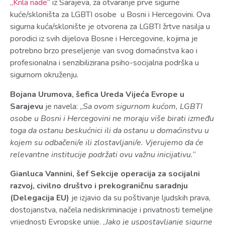
„Krila nade
“ iz Sarajeva, za otvaranje prve sigurne
kuće/skloništa za LGBTI osobe u Bosni i Hercegovini. Ova
sigurna kuća/sklonište je otvorena za LGBTI žrtve nasilja u
porodici iz svih dijelova Bosne i Hercegovine, kojima je
potrebno brzo preseljenje van svog domaćinstva kao i
profesionalna i senzibilizirana psiho-socijalna podrška u
sigurnom okruženju.
Bojana Urumova, šefica Ureda Vijeća Evrope u
Sarajevu
je navela: „
Sa ovom sigurnom kućom, LGBTI
osobe u Bosni i Hercegovini ne moraju više birati između
toga da ostanu beskućnici ili da ostanu u domaćinstvu u
kojem su odbačeni/e ili zlostavljani/e. Vjerujemo da će
relevantne institucije podržati ovu važnu inicijativu.
“
Gianluca Vannini,
šef Sekcije operacija za socijalni
razvoj, civilno društvo i prekograničnu saradnju
(Delegacija EU)
je izjavio da su poštivanje ljudskih prava,
dostojanstva, načela nediskriminacije i privatnosti temeljne
vrijednosti Evropske unije. „
Iako je uspostavljanje sigurne