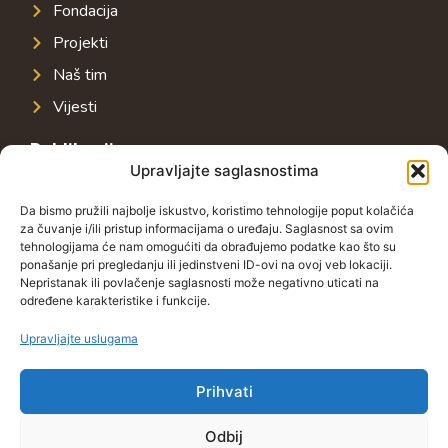
Fondacija
Projekti
Naš tim
Vijesti
Publikacije
Upravljajte saglasnostima
Javna infrastruktura u jugoistočnoj Evropi
Javni dug u jugoistočnoj Evropi
Da bismo pružili najbolje iskustvo, koristimo tehnologije poput kolačića
za čuvanje i/ili pristup informacijama o uređaju. Saglasnost sa ovim
Porezni sistem u jugoistočnoj Evropi
tehnologijama će nam omogućiti da obrađujemo podatke kao što su
ponašanje pri pregledanju ili jedinstveni ID-ovi na ovoj veb lokaciji.
Javno-privatna partnerstva u jugoistočnoj Evropi
Nepristanak ili povlačenje saglasnosti može negativno uticati na
određene karakteristike i funkcije.
Kontakt
Grbavička 32, 71000 Sarajevo
Upravljajte uslugama
+38762772591
Prihvati
info@wings-of-hope.ba
Odbij