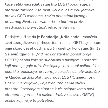
kuće veliki napredak za zaštitu LGBTI populacije, mi
moramo zajedno više raditi kako bi osigurali jednaka
prava LGBTI osobama u svim oblastima javnog i
privatnog života i moramo da se borimo protiv
predrasuda i stereotipa
“, rekao je Vannini.
Podsjećajući se da je
Fondacija „Krila nade
“
započela
svoj specijalizovani psihosocijalni rad sa LGBTI zajednicom
prije skoro deset godina, izvršni direktor Fondacije,
Siniša
Sajević
, izjavio je: „
Vidimo konstantan porast broja
LGBTIQ osoba koje se suočavaju s nasiljem u porodici
koji nemaju gdje otići. Postojanje kuće nudi psihološku
podršku, edukaciju, prevenciju suicida i osnaživanje, što
je ključno za dobrobit i sigurnost LGBTIQ zajednice u
Bosni i Hercegovini, koja trenutno nema sličan
prostor.
Otvaranjem sigurne kuće osiguravamo novi
element sigurnosti u našem društvu za sve LGBTIQ
osobe kojima je to potrebno
.“