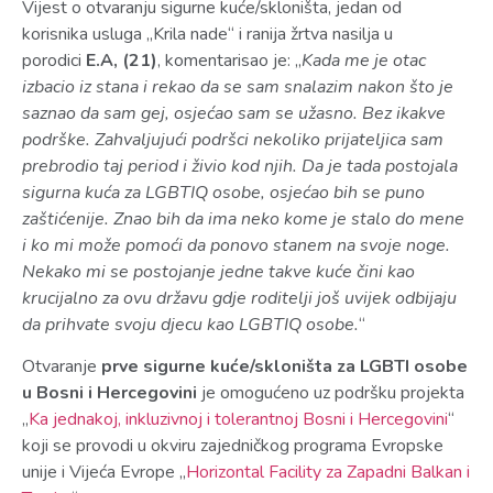
Vijest o otvaranju sigurne kuće/skloništa, jedan od
korisnika usluga „Krila nade“ i ranija žrtva nasilja u
porodici
E.A, (21)
,
komentarisao je: „
Kada me je otac
izbacio iz stana i rekao da se sam snalazim nakon što je
saznao da sam gej, osjećao sam se užasno. Bez ikakve
podrške. Zahvaljujući podršci nekoliko prijateljica sam
prebrodio taj period i živio kod njih. Da je tada postojala
sigurna kuća za LGBTIQ osobe, osjećao bih se puno
zaštićenije. Znao bih da ima neko kome je stalo do mene
i ko mi može pomoći da ponovo stanem na svoje noge.
Nekako mi se postojanje jedne takve kuće čini kao
krucijalno za ovu državu gdje roditelji još uvijek odbijaju
da prihvate svoju djecu kao LGBTIQ osobe.
“
Otvaranje
prve sigurne kuće/skloništa za LGBTI osobe
u Bosni i Hercegovini
je omogućeno uz podršku projekta
„
Ka jednakoj, inkluzivnoj i tolerantnoj Bosni i Hercegovini
“
koji se provodi u okviru zajedničkog programa Evropske
unije i Vijeća Evrope „
Horizontal Facility za Zapadni Balkan i