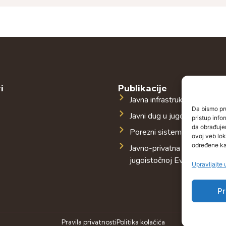
i
Publikacije
Javna infrastruktura u jugoi
Da bismo pru
Javni dug u jugoistočnoj Evr
pristup inf
da obrađujem
Porezni sistem u jugoistočn
ovoj veb lok
određene kar
Javno-privatna partnerstva 
jugoistočnoj Evropi
Upravljajte
Pr
Pravila privatnosti
Politika kolačića