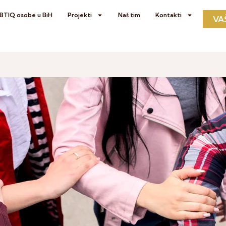
GBTIQ osobe u BiH
Projekti
Naš tim
Kontakti
VA