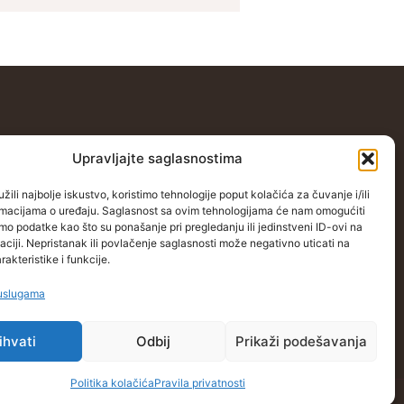
Kontakt
Upravljajte saglasnostima
stočnoj Evropi
Grbavička 32, 71000 Sarajevo
žili najbolje iskustvo, koristimo tehnologije poput kolačića za čuvanje i/ili
opi
+38762772591
ormacijama o uređaju. Saglasnost sa ovim tehnologijama će nam omogućiti
o podatke kao što su ponašanje pri pregledanju ili jedinstveni ID-ovi na
oj Evropi
info@wings-of-hope.ba
aciji. Nepristanak ili povlačenje saglasnosti može negativno uticati na
akteristike i funkcije.
u
 uslugama
ihvati
Odbij
Prikaži podešavanja
Politika kolačića
Pravila privatnosti