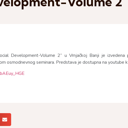
evelopment-Volume 2”
ocial Development-Volume 2” u Vrnjačkoj Banji je izvedena 
okom osmodnevnog seminara. Predstava je dostupna na youtube ka
z-bAEuy_HGE