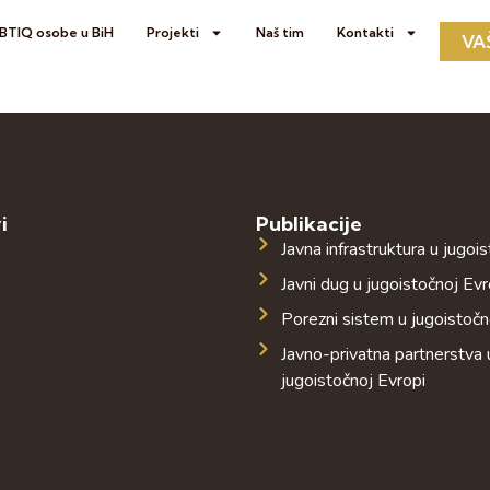
GBTIQ osobe u BiH
Projekti
Naš tim
Kontakti
VA
i
Publikacije
Javna infrastruktura u jugoi
Javni dug u jugoistočnoj Evr
Porezni sistem u jugoistočn
Javno-privatna partnerstva 
jugoistočnoj Evropi