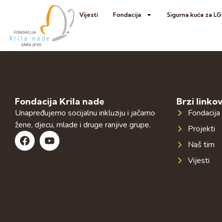
Vijesti
Fondacija
Sigurna kuća za L
Fondacija Krila nade
Brzi linkov
Unapređujemo socijalnu inkluziju i jačamo
Fondacija
žene, djecu, mlade i druge ranjive grupe.
Projekti
Naš tim
Vijesti