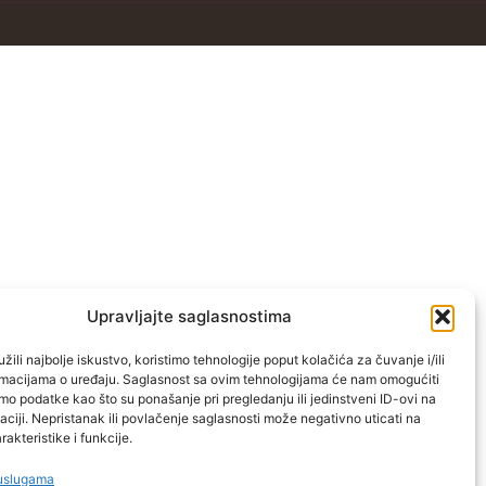
Upravljajte saglasnostima
žili najbolje iskustvo, koristimo tehnologije poput kolačića za čuvanje i/ili
ormacijama o uređaju. Saglasnost sa ovim tehnologijama će nam omogućiti
o podatke kao što su ponašanje pri pregledanju ili jedinstveni ID-ovi na
aciji. Nepristanak ili povlačenje saglasnosti može negativno uticati na
akteristike i funkcije.
 uslugama