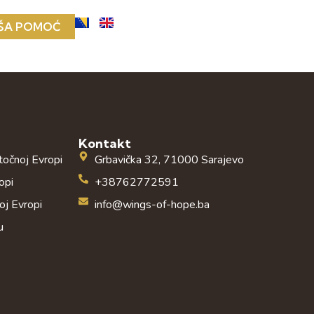
ŠA POMOĆ
Kontakt
stočnoj Evropi
Grbavička 32, 71000 Sarajevo
opi
+38762772591
oj Evropi
info@wings-of-hope.ba
u