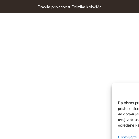
Pravila privatnosti
Politika kolačića
Da bismo pru
pristup inf
da obrađujem
ovoj veb lok
određene kar
Upravljajte