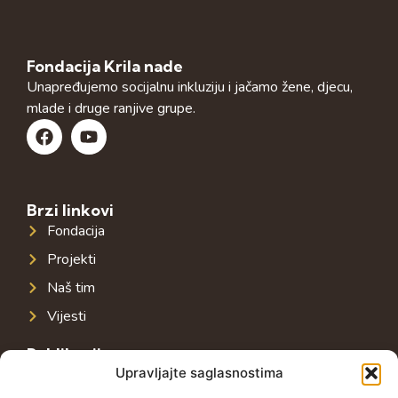
Fondacija Krila nade
Unapređujemo socijalnu inkluziju i jačamo žene, djecu,
mlade i druge ranjive grupe.
Brzi linkovi
Fondacija
Projekti
Naš tim
Vijesti
Publikacije
Upravljajte saglasnostima
Javna infrastruktura u jugoistočnoj Evropi