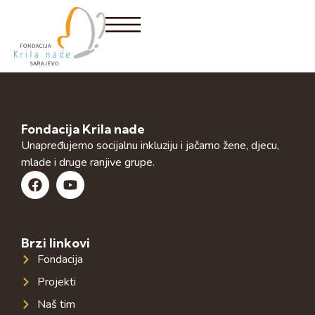
Fondacija Krila nade
Unapređujemo socijalnu inkluziju i jačamo žene, djecu,
mlade i druge ranjive grupe.
Brzi linkovi
Fondacija
Projekti
Naš tim