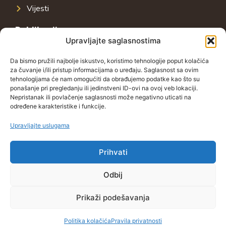
Vijesti
Publikacije
Upravljajte saglasnostima
Javna infrastruktura u jugoistočnoj Evropi
Javni dug u jugoistočnoj Evropi
Da bismo pružili najbolje iskustvo, koristimo tehnologije poput kolačića
za čuvanje i/ili pristup informacijama o uređaju. Saglasnost sa ovim
Porezni sistem u jugoistočnoj Evropi
tehnologijama će nam omogućiti da obrađujemo podatke kao što su
ponašanje pri pregledanju ili jedinstveni ID-ovi na ovoj veb lokaciji.
Javno-privatna partnerstva u jugoistočnoj Evropi
Nepristanak ili povlačenje saglasnosti može negativno uticati na
određene karakteristike i funkcije.
Kontakt
Grbavička 32, 71000 Sarajevo
Upravljajte uslugama
+38762772591
Prihvati
info@wings-of-hope.ba
Odbij
Prikaži podešavanja
Politika kolačića
Pravila privatnosti
Pravila privatnosti
Politika kolačića