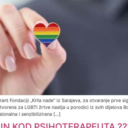
grant Fondaciji „Krila nade“ iz Sarajeva, za otvaranje prve 
otvorena za LGBTI žrtve nasilja u porodici iz svih dijelova 
ionalna i senzibilizirana […]
IN KOD PSIHOTERAPEUTA ??