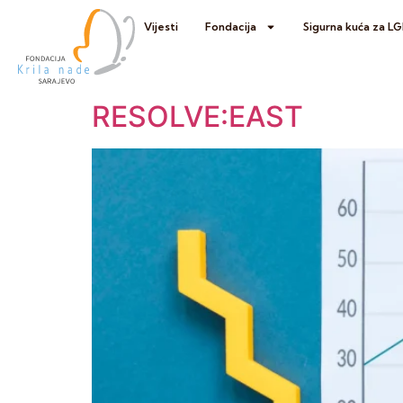
Vijesti
Fondacija
Sigurna kuća za L
RESOLVE:EAST