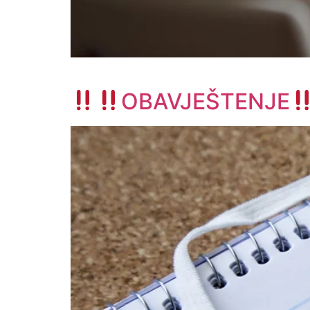
Dragi posjetitelji naše Web 
OBAVJEŠTENJE