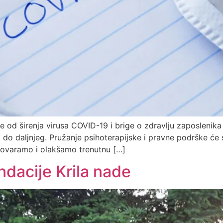
od širenja virusa COVID-19 i brige o zdravlju zaposlenika i
do daljnjeg. Pružanje psihoterapijske i pravne podrške će se
govaramo i olakšamo trenutnu […]
ndacije Krila nade