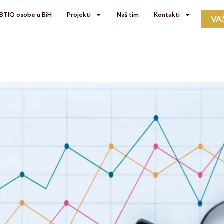
GBTIQ osobe u BiH
Projekti
Naš tim
Kontakti
VA