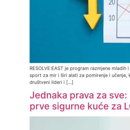
RESOLVE:EAST je program razmjene mladih i mre
sport za mir i širi alati za pomirenje i učenje
društveni lideri i […]
Jednaka prava za sve: 
prve sigurne kuće za L