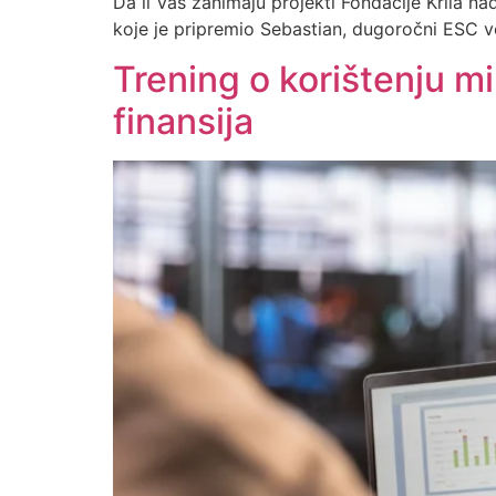
Da li Vas zanimaju projekti Fondacije Krila na
koje je pripremio Sebastian, dugoročni ESC
Trening o korištenju mi
finansija