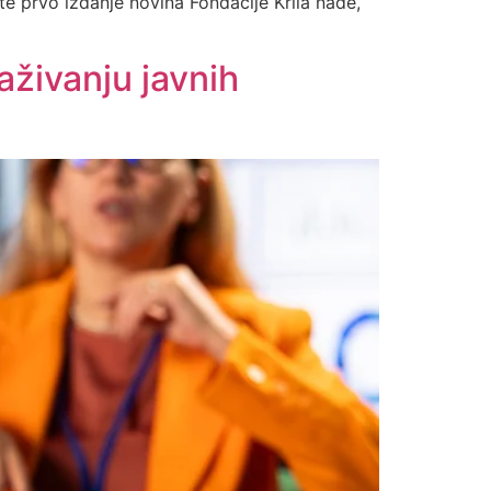
te prvo izdanje novina Fondacije Krila nade,
aživanju javnih