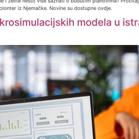
de i želite nešto više saznati o budućim planovima? Pročitaj
 volonter iz Njemačke. Novine su dostupne ovdje.
krosimulacijskih modela u istr