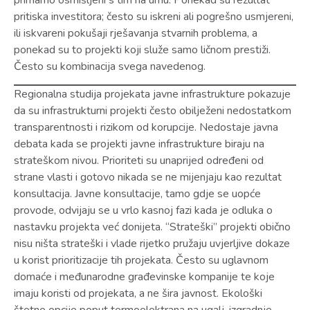
pritiska investitora; često su iskreni ali pogrešno usmjereni,
ili iskvareni pokušaji rješavanja stvarnih problema, a
ponekad su to projekti koji služe samo ličnom prestiži.
Često su kombinacija svega navedenog.
Regionalna studija projekata javne infrastrukture pokazuje
da su infrastrukturni projekti često obilježeni nedostatkom
transparentnosti i rizikom od korupcije. Nedostaje javna
debata kada se projekti javne infrastrukture biraju na
strateškom nivou. Prioriteti su unaprijed određeni od
strane vlasti i gotovo nikada se ne mijenjaju kao rezultat
konsultacija. Javne konsultacije, tamo gdje se uopće
provode, odvijaju se u vrlo kasnoj fazi kada je odluka o
nastavku projekta već donijeta. “Strateški” projekti obično
nisu ništa strateški i vlade rijetko pružaju uvjerljive dokaze
u korist prioritizacije tih projekata. Često su uglavnom
domaće i međunarodne građevinske kompanije te koje
imaju koristi od projekata, a ne šira javnost. Ekološki