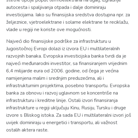
štetne opcije poput termoelektrana na ugalj, izgradnje
autocesta i spaljivanja otpada i dalje dominiraju
investicijama. Iako su finansijska sredstva dostupna npr. za
željeznice, vjetroelektrane i solarne elektrane te reciklažu,
vlade u regiji ne koriste ove mogućnosti.
Najveći dio finansijske podrške za infrastrukturu u
Jugoistočnoj Evropi dolazi iz izvora EU i multilateralnih
razvojnih banaka. Evropska investicijska banka tvrdi da je
najveći međunarodni investitor, sa finansiranjem vrijednim
6,4 milijarde eura od 2006. godine, od čega je većina
namijenjena malim i srednjim preduzećima, ali i
infrastrukturnim projektima, posebno transportu. Evropska
banka za obnovu i razvoj uglavnom se koncentriše na
infrastrukturu i kreditne linije. Ostali izvori finansiranja
infrastrukture u regiji uključuju Kinu, Rusiju, Tursku i druge
izvore s Bliskog istoka. Za sada EU i multilateralni izvori još
uvijek dominiraju u energetici i transportu, ali važnost
ostalih aktera raste.