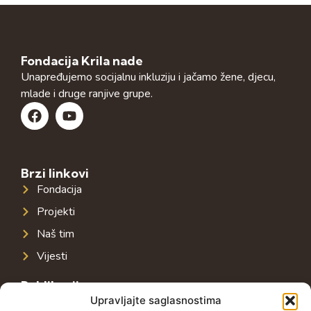
Fondacija Krila nade
Unapređujemo socijalnu inkluziju i jačamo žene, djecu,
mlade i druge ranjive grupe.
Brzi linkovi
Fondacija
Projekti
Naš tim
Vijesti
Publikacije
Upravljajte saglasnostima
Javna infrastruktura u jugoistočnoj Evropi