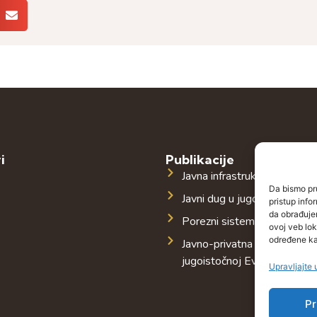
i
Publikacije
Javna infrastruktura u jugoi
Da bismo pru
Javni dug u jugoistočnoj Evr
pristup inf
da obrađujem
Porezni sistem u jugoistočn
ovoj veb lok
određene kar
Javno-privatna partnerstva 
jugoistočnoj Evropi
Upravljajte
Pr