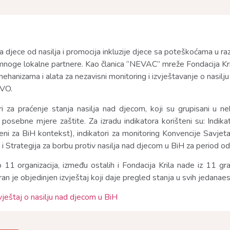
 djece od nasilja i promocija inkluzije djece sa poteškoćama u r
noge lokalne partnere. Kao članica “NEVAC” mreže Fondacija Kri
hanizama i alata za nezavisni monitoring i izvještavanje o nasilju 
NVO.
ri za praćenje stanja nasilja nad djecom, koji su grupisani u ne
 i posebne mjere zaštite. Za izradu indikatora korišteni su: Indik
ođeni za BiH kontekst), indikatori za monitoring Konvencije Savje
, i Strategija za borbu protiv nasilja nad djecom u BiH za period 
11 organizacija, između ostalih i Fondacija Krila nade iz 11 g
iran je objedinjen izvještaj koji daje pregled stanja u svih jedanaes
vještaj o nasilju nad djecom u BiH