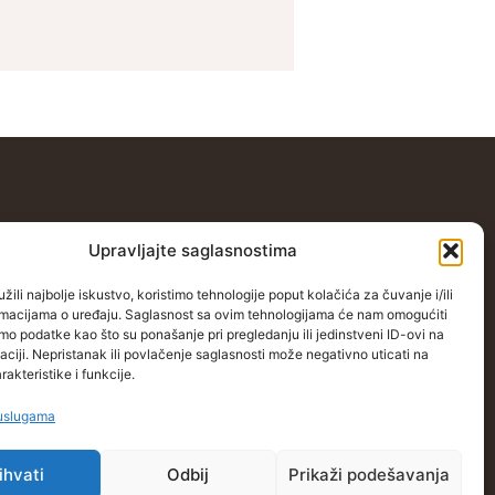
Kontakt
Upravljajte saglasnostima
stočnoj Evropi
Grbavička 32, 71000 Sarajevo
žili najbolje iskustvo, koristimo tehnologije poput kolačića za čuvanje i/ili
opi
+38762772591
ormacijama o uređaju. Saglasnost sa ovim tehnologijama će nam omogućiti
o podatke kao što su ponašanje pri pregledanju ili jedinstveni ID-ovi na
oj Evropi
info@wings-of-hope.ba
aciji. Nepristanak ili povlačenje saglasnosti može negativno uticati na
akteristike i funkcije.
u
 uslugama
ihvati
Odbij
Prikaži podešavanja