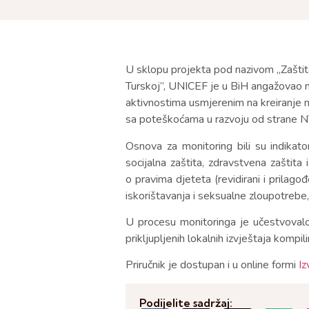
U sklopu projekta pod nazivom „Zaštita
Turskoj”, UNICEF je u BiH angažovao m
aktivnostima usmjerenim na kreiranje me
sa poteškoćama u razvoju od strane 
Osnova za monitoring bili su indikato
socijalna zaštita, zdravstvena zaštita
o pravima djeteta (revidirani i prilag
iskorištavanja i seksualne zloupotrebe
U procesu monitoringa je učestvovalo 
prikljupljenih lokalnih izvještaja kompil
Priručnik je dostupan i u online formi
Iz
Podijelite sadržaj: