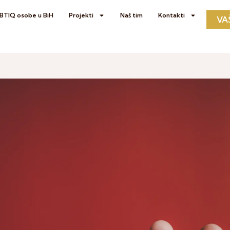
GBTIQ osobe u BiH
Projekti
Naš tim
Kontakti
VA