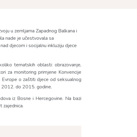
azvoju u zemljama Zapadnog Balkana i
la nade je učestvovala sa
nad djecom i socijalnu inkluziju djece
koliko tematskih oblasti: obrazovanje,
atori za monitoring primjene Konvencije
ta Evrope o zaštiti djece od seksualnog
od 2012. do 2015. godine.
radova iz Bosne i Hercegovine. Na bazi
t zajednica.