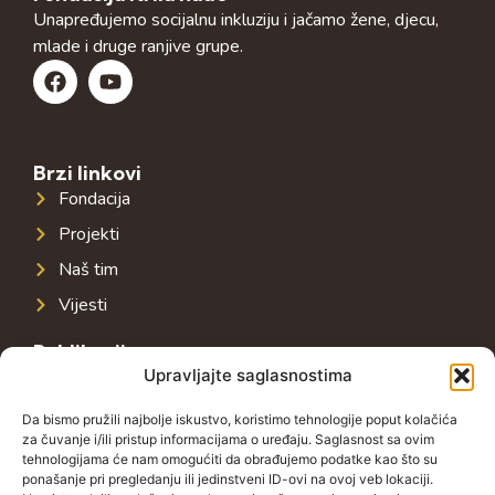
Unapređujemo socijalnu inkluziju i jačamo žene, djecu,
mlade i druge ranjive grupe.
Brzi linkovi
Fondacija
Projekti
Naš tim
Vijesti
Publikacije
Upravljajte saglasnostima
Javna infrastruktura u jugoistočnoj Evropi
Javni dug u jugoistočnoj Evropi
Da bismo pružili najbolje iskustvo, koristimo tehnologije poput kolačića
za čuvanje i/ili pristup informacijama o uređaju. Saglasnost sa ovim
Porezni sistem u jugoistočnoj Evropi
tehnologijama će nam omogućiti da obrađujemo podatke kao što su
ponašanje pri pregledanju ili jedinstveni ID-ovi na ovoj veb lokaciji.
Javno-privatna partnerstva u jugoistočnoj Evropi