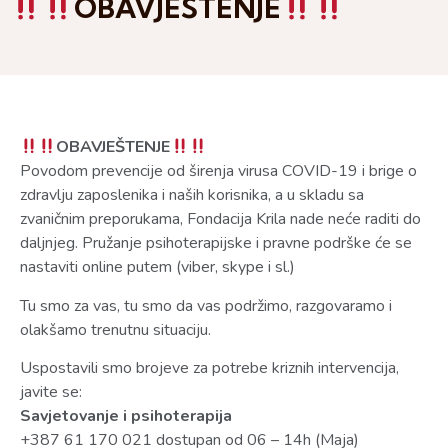
OBAVJEŠTENJE
OBAVJEŠTENJE
Povodom prevencije od širenja virusa COVID-19 i brige o
zdravlju zaposlenika i naših korisnika, a u skladu sa
zvaničnim preporukama, Fondacija Krila nade neće raditi do
daljnjeg. Pružanje psihoterapijske i pravne podrške će se
nastaviti online putem (viber, skype i sl.)
Tu smo za vas, tu smo da vas podržimo, razgovaramo i
olakšamo trenutnu situaciju.
Uspostavili smo brojeve za potrebe kriznih intervencija,
javite se:
Savjetovanje i psihoterapija
+387 61 170 021 dostupan od 06 – 14h (Maja)